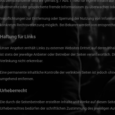
Als Diensteanbieter sind wir gemäß § 7 Abs.1 TMG für eigene Inhalte auf 
übermittelte oder gespeicherte fremde Informationen zu überwachen oder
Verpflichtungen zur Entfernung oder Sperrung der Nutzung von Informati
konkreten Rechtsverletzung möglich. Bei Bekanntwerden von entspreche
Haftung für Links
Unser Angebot enthält Links zu externen Websites Dritter, auf deren Inha
ist stets der jeweilige Anbieter oder Betreiber der Seiten verantwortlic
Verlinkung nicht erkennbar.
Eine permanente inhaltliche Kontrolle der verlinkten Seiten ist jedoch 
umgehend entfernen.
Urheberrecht
Die durch die Seitenbetreiber erstellten Inhalte und Werke auf diesen Se
Urheberrechtes bedürfen der schriftlichen Zustimmung des jeweiligen Aut