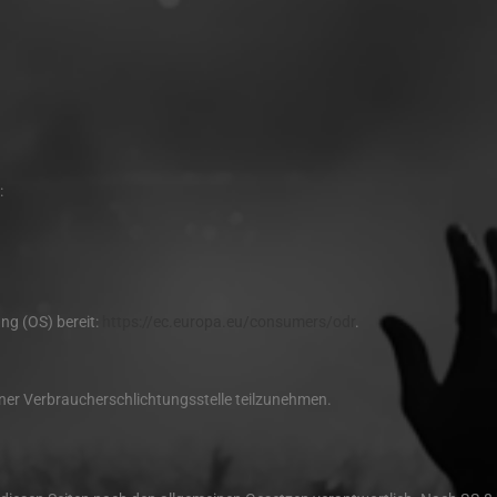
:
ng (OS) bereit:
https://ec.europa.eu/consumers/odr
.
 einer Verbraucherschlichtungsstelle teilzunehmen.