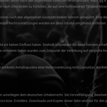
diesen Seiten nach den allgemeinen Gesetzen verantwortlich. Nach §§ 8 bi
 nach Umständen zu forschen, die auf eine rechtswidrige Tätigkeit hinw
onen nach den allgemeinen Gesetzen bleiben hiervon unberührt. Eine dies
nden Rechtsverletzungen werden wir diese Inhalte umgehend entfernen.
lte wir keinen Einfluss haben. Deshalb können wir für diese fremden Inha
h. Die verlinkten Seiten wurden zum Zeitpunkt der Verlinkung auf mögliche
ohne konkrete Anhaltspunkte einer Rechtsverletzung nicht zumutbar. Bei 
iten unterliegen dem deutschen Urheberrecht. Die Vervielfältigung, Bearb
ors bzw. Erstellers. Downloads und Kopien dieser Seite sind nur für den 