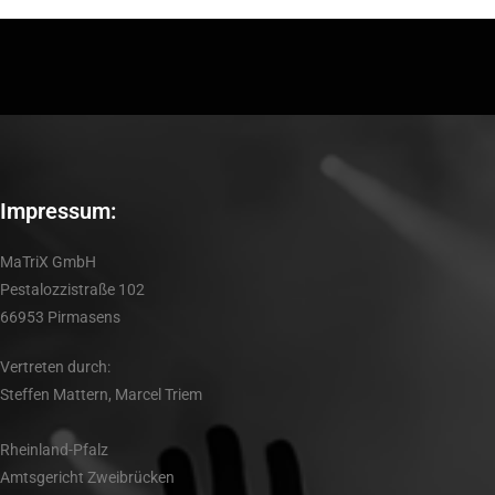
Impressum:
MaTriX GmbH
Pestalozzistraße 102
66953 Pirmasens
Vertreten durch:
Steffen Mattern, Marcel Triem
Rheinland-Pfalz
Amtsgericht Zweibrücken