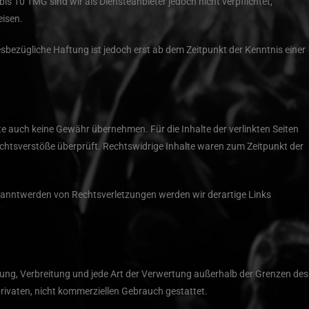
s 10 TMG sind wir als Diensteanbieter jedoch nicht verpflichtet,
eisen.
bezügliche Haftung ist jedoch erst ab dem Zeitpunkt der Kenntnis einer
lte auch keine Gewähr übernehmen. Für die Inhalte der verlinkten Seiten
 Rechtsverstöße überprüft. Rechtswidrige Inhalte waren zum Zeitpunkt der
Bekanntwerden von Rechtsverletzungen werden wir derartige Links
eitung, Verbreitung und jede Art der Verwertung außerhalb der Grenzen des
privaten, nicht kommerziellen Gebrauch gestattet.